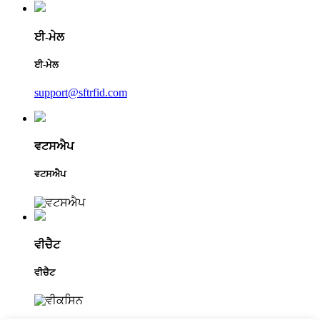
ਈ-ਮੇਲ
ਈ-ਮੇਲ
support@sftrfid.com
ਵਟਸਐਪ
ਵਟਸਐਪ
ਵੀਚੈਟ
ਵੀਚੈਟ