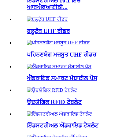
ਇੰਡਸਟਰੀਅਲ 10.1 ਇੰਚ
ਆਰਐਫਆਈਡੀ...
ਬਲੂਟੁੱਥ UHF ਰੀਡਰ
ਪਹਿਨਣਯੋਗ ਮਜ਼ਬੂਤ ​​UHF ਰੀਡਰ
ਐਂਡਰਾਇਡ ਸਮਾਰਟ ਮੋਬਾਈਲ ਪੋਸ
ਉਦਯੋਗਿਕ RFID ਟੇਬਲੇਟ
ਇੰਡਸਟਰੀਅਲ ਐਂਡਰਾਇਡ ਟੈਬਲੇਟ