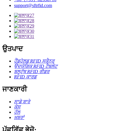
support@sftrfid.com
ਉਤਪਾਦ
ਹੈਂਡਹੇਲਡ RFID ਸਕੈਨਰ
ਉਦਯੋਗਿਕ RFID ਟੈਬਲੇਟ
ਬਲੂਟੁੱਥ RFID ਰੀਡਰ
RFID ਕਾਰਡ
ਜਾਣਕਾਰੀ
ਸਾਡੇ ਬਾਰੇ
ਕੇਸ
ਹੱਲ
ਖ਼ਬਰਾਂ
ਪੁੱਛਗਿੱਛ ਭੇਜੋ: