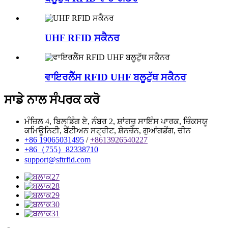
UHF RFID ਸਕੈਨਰ
ਵਾਇਰਲੈੱਸ RFID UHF ਬਲੂਟੁੱਥ ਸਕੈਨਰ
ਸਾਡੇ ਨਾਲ ਸੰਪਰਕ ਕਰੋ
ਮੰਜ਼ਿਲ 4, ਬਿਲਡਿੰਗ ਏ, ਨੰਬਰ 2, ਸ਼ਾਂਗਜ਼ੂ ਸਾਇੰਸ ਪਾਰਕ, ​​ਜ਼ਿੰਕਸਯੂ
ਕਮਿਊਨਿਟੀ, ਬੈਂਟੀਅਨ ਸਟ੍ਰੀਟ, ਸ਼ੇਨਜ਼ੇਨ, ਗੁਆਂਗਡੋਂਗ, ਚੀਨ
+86 19065031495
/
+8613926540227
+86（755）82338710
support@sftrfid.com