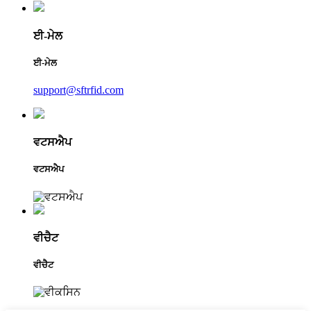
ਈ-ਮੇਲ
ਈ-ਮੇਲ
support@sftrfid.com
ਵਟਸਐਪ
ਵਟਸਐਪ
ਵੀਚੈਟ
ਵੀਚੈਟ