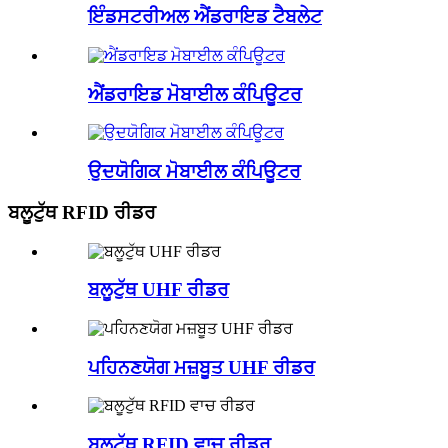
ਇੰਡਸਟਰੀਅਲ ਐਂਡਰਾਇਡ ਟੈਬਲੇਟ
ਐਂਡਰਾਇਡ ਮੋਬਾਈਲ ਕੰਪਿਊਟਰ
ਉਦਯੋਗਿਕ ਮੋਬਾਈਲ ਕੰਪਿਊਟਰ
ਬਲੂਟੁੱਥ RFID ਰੀਡਰ
ਬਲੂਟੁੱਥ UHF ਰੀਡਰ
ਪਹਿਨਣਯੋਗ ਮਜ਼ਬੂਤ ​​UHF ਰੀਡਰ
ਬਲੂਟੁੱਥ RFID ਵਾਚ ਰੀਡਰ