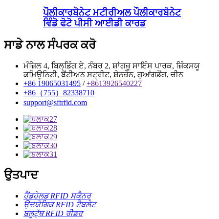
ਪੌਲੀਕਾਰਬੋਨੇਟ ਮਟੀਰੀਅਲ ਪੌਲੀਕਾਰਬੋਨੇਟ
ਵਿੰਡੋ ਫੋਟੋ ਪੀਸੀ ਆਈਡੀ ਕਾਰਡ
ਸਾਡੇ ਨਾਲ ਸੰਪਰਕ ਕਰੋ
ਮੰਜ਼ਿਲ 4, ਬਿਲਡਿੰਗ ਏ, ਨੰਬਰ 2, ਸ਼ਾਂਗਜ਼ੂ ਸਾਇੰਸ ਪਾਰਕ, ​​ਜ਼ਿੰਕਸਯੂ
ਕਮਿਊਨਿਟੀ, ਬੈਂਟੀਅਨ ਸਟ੍ਰੀਟ, ਸ਼ੇਨਜ਼ੇਨ, ਗੁਆਂਗਡੋਂਗ, ਚੀਨ
+86 19065031495
/
+8613926540227
+86（755）82338710
support@sftrfid.com
ਉਤਪਾਦ
ਹੈਂਡਹੇਲਡ RFID ਸਕੈਨਰ
ਉਦਯੋਗਿਕ RFID ਟੈਬਲੇਟ
ਬਲੂਟੁੱਥ RFID ਰੀਡਰ