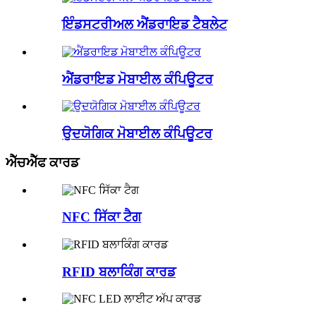
ਇੰਡਸਟਰੀਅਲ ਐਂਡਰਾਇਡ ਟੈਬਲੇਟ
ਐਂਡਰਾਇਡ ਮੋਬਾਈਲ ਕੰਪਿਊਟਰ
ਉਦਯੋਗਿਕ ਮੋਬਾਈਲ ਕੰਪਿਊਟਰ
ਐੱਚਐੱਫ ਕਾਰਡ
NFC ਸਿੱਕਾ ਟੈਗ
RFID ਬਲਾਕਿੰਗ ਕਾਰਡ