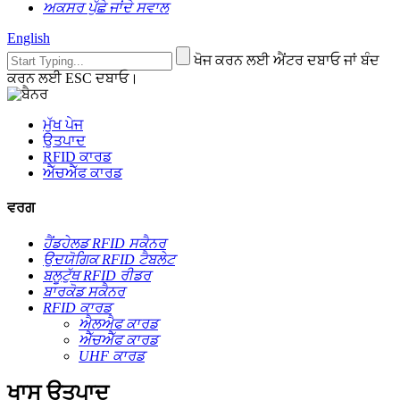
ਅਕਸਰ ਪੁੱਛੇ ਜਾਂਦੇ ਸਵਾਲ
English
ਖੋਜ ਕਰਨ ਲਈ ਐਂਟਰ ਦਬਾਓ ਜਾਂ ਬੰਦ
ਕਰਨ ਲਈ ESC ਦਬਾਓ।
ਮੁੱਖ ਪੇਜ
ਉਤਪਾਦ
RFID ਕਾਰਡ
ਐੱਚਐੱਫ ਕਾਰਡ
ਵਰਗ
ਹੈਂਡਹੇਲਡ RFID ਸਕੈਨਰ
ਉਦਯੋਗਿਕ RFID ਟੈਬਲੇਟ
ਬਲੂਟੁੱਥ RFID ਰੀਡਰ
ਬਾਰਕੋਡ ਸਕੈਨਰ
RFID ਕਾਰਡ
ਐਲਐਫ ਕਾਰਡ
ਐੱਚਐੱਫ ਕਾਰਡ
UHF ਕਾਰਡ
ਖਾਸ ਉਤਪਾਦ