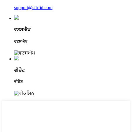
support@sftrfid.com
ਵਟਸਐਪ
ਵਟਸਐਪ
ਵੀਚੈਟ
ਵੀਚੈਟ