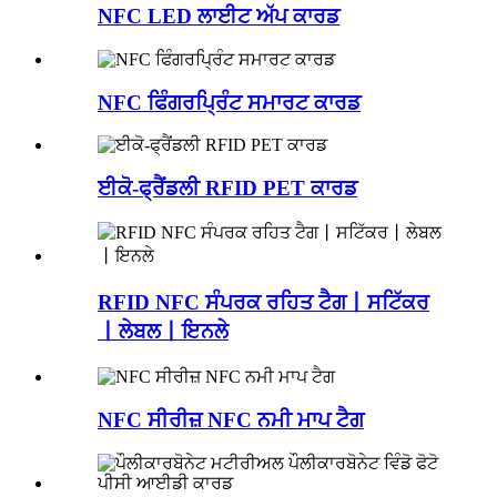
NFC LED ਲਾਈਟ ਅੱਪ ਕਾਰਡ
NFC ਫਿੰਗਰਪ੍ਰਿੰਟ ਸਮਾਰਟ ਕਾਰਡ
ਈਕੋ-ਫ੍ਰੈਂਡਲੀ RFID PET ਕਾਰਡ
RFID NFC ਸੰਪਰਕ ਰਹਿਤ ਟੈਗ丨ਸਟਿੱਕਰ
丨ਲੇਬਲ丨ਇਨਲੇ
NFC ਸੀਰੀਜ਼ NFC ਨਮੀ ਮਾਪ ਟੈਗ