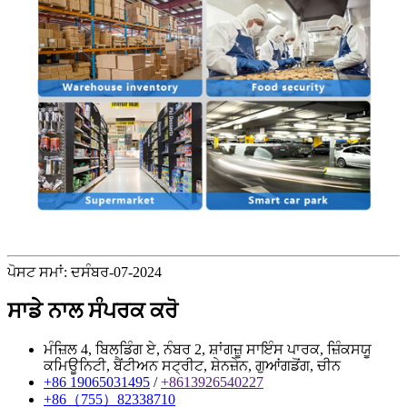
ਪੋਸਟ ਸਮਾਂ: ਦਸੰਬਰ-07-2024
ਸਾਡੇ ਨਾਲ ਸੰਪਰਕ ਕਰੋ
ਮੰਜ਼ਿਲ 4, ਬਿਲਡਿੰਗ ਏ, ਨੰਬਰ 2, ਸ਼ਾਂਗਜ਼ੂ ਸਾਇੰਸ ਪਾਰਕ, ​​ਜ਼ਿੰਕਸਯੂ
ਕਮਿਊਨਿਟੀ, ਬੈਂਟੀਅਨ ਸਟ੍ਰੀਟ, ਸ਼ੇਨਜ਼ੇਨ, ਗੁਆਂਗਡੋਂਗ, ਚੀਨ
+86 19065031495
/
+8613926540227
+86（755）82338710