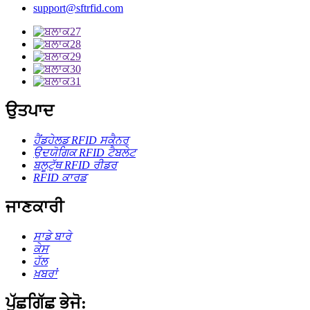
support@sftrfid.com
ਉਤਪਾਦ
ਹੈਂਡਹੇਲਡ RFID ਸਕੈਨਰ
ਉਦਯੋਗਿਕ RFID ਟੈਬਲੇਟ
ਬਲੂਟੁੱਥ RFID ਰੀਡਰ
RFID ਕਾਰਡ
ਜਾਣਕਾਰੀ
ਸਾਡੇ ਬਾਰੇ
ਕੇਸ
ਹੱਲ
ਖ਼ਬਰਾਂ
ਪੁੱਛਗਿੱਛ ਭੇਜੋ: