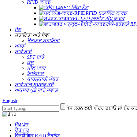
RFID ਕਾਰਡ
NFC ਸਿੱਕਾ ਟੈਗ
RFID ਬਲਾਕਿੰਗ ਕਾਰਡ
NFC LED ਲਾਈਟ ਅੱਪ ਕਾਰਡ
ਈਕੋ-ਫ੍ਰੈਂਡਲੀ R
ਹੱਲ
ਸਹਾਇਤਾ ਅਤੇ ਸੇਵਾ
ਉਤਪਾਦ ਸਹਾਇਤਾ
ਖ਼ਬਰਾਂ
ਸਾਡੇ ਬਾਰੇ
SFT ਬਾਰੇ
ਕੇਸ
ਮੀਲ ਪੱਥਰ
ਇਤਿਹਾਸ
ਕਾਰਜਕਾਰੀ ਮੈਂਬਰ
ਸਾਡੇ ਨਾਲ ਸੰਪਰਕ ਕਰੋ
ਅਕਸਰ ਪੁੱਛੇ ਜਾਂਦੇ ਸਵਾਲ
English
ਖੋਜ ਕਰਨ ਲਈ ਐਂਟਰ ਦਬਾਓ ਜਾਂ ਬੰਦ
ਮੁੱਖ ਪੇਜ
ਉਤਪਾਦ
ਉਦਯੋਗਿਕ RFID ਟੈਬਲੇਟ