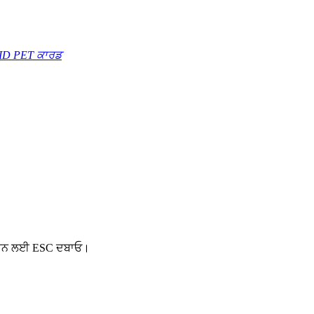
FID PET ਕਾਰਡ
 ਕਰਨ ਲਈ ESC ਦਬਾਓ।